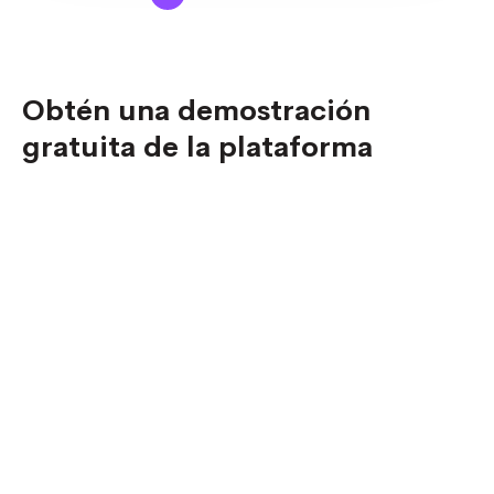
Obtén una demostración
gratuita de la plataforma
Descubre todo el potencial de nuestra
plataforma y cómo puede ayudarte a
fidelizar a tus colaboradores y clientes.
Otros canales de contacto
Escribenos a
ventas@bonda.com
y uno de nuestros
ejecutivos te estará contactando para asesorarte más
acerca de nuestros servicios.
Escribenos a
comercios@bonda.com
si te interesa