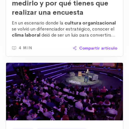
medirlo y por qué tienes que
realizar una encuesta
En un escenario donde la
cultura organizacional
se volvió un diferenciador estratégico, conocer el
clima laboral
dejó de ser un lujo para
convertirse
en una necesidad crítica
. Las empresas que
evalúan y optimizan su ambiente de trabajo ven
Compartir artículo
4 MIN
mejoras tangibles en la
motivación
, el
compromiso y los resultados del negocio.