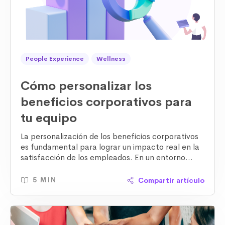
People Experience
Wellness
Cómo personalizar los
beneficios corporativos para
tu equipo
La personalización de los
beneficios corporativos
es fundamental para lograr un impacto real en la
satisfacción de los empleados. En un entorno
laboral cada vez más dinámico, ofrecer beneficios
que se alineen con las expectativas individuales no
Compartir artículo
5 MIN
solo mejora la experiencia del colaborador, sino
que también es clave para
fidelizar talento
y
mejorar la
retención
. Si deseas personalizar los
beneficios de manera efectiva, es importante