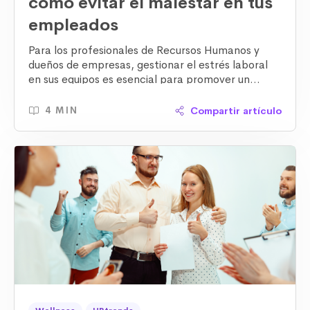
cómo evitar el malestar en tus
empleados
Para los
profesionales de Recursos Humanos y
dueños de empresas
, gestionar el
estrés laboral
en sus equipos
es esencial para promover un
entorno de trabajo saludable y productivo. La
implementación de estrategias efectivas, como el
Compartir artículo
4 MIN
programa Wellness
de Bonda
, puede hacer la
diferencia entre un equipo motivado y uno
desgastado.
Este artículo explora cómo puedes
combatir, manejar y evitar el estrés laboral en tu
organización.