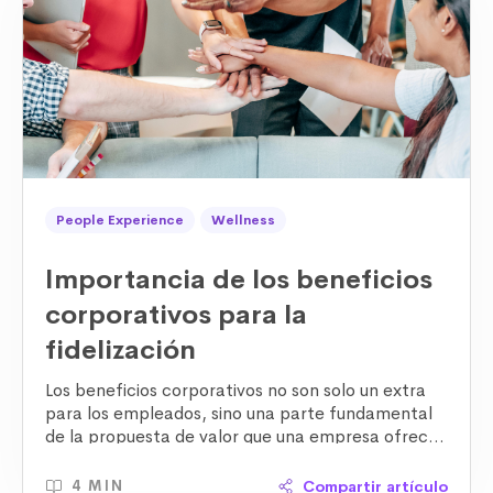
conocer las necesidades de tus colaboradores y
adaptarte a ellas, lo cual puede marcar la
diferencia.
Aquí
puedes leer más sobre
estrategias de beneficios para retener
talento.
People Experience
Wellness
Importancia de los beneficios
corporativos para la
fidelización
Los
beneficios corporativos
no son solo un extra
para los empleados, sino una parte fundamental
de la propuesta de valor que una empresa ofrece
a su equipo. Hoy en día, existen
muchísimos
beneficios corporativos que pueden ofrecerse
,
Compartir artículo
4 MIN