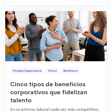
por lo que tener una estrategia de beneficios
adecuada es crucial para
mejorar la
satisfacción laboral
y lograr una mayor
retención de talento
.
People Experience
Otros
Wellness
Cinco tipos de beneficios
corporativos que fidelizan
talento
En un entorno laboral cada vez más competitivo,