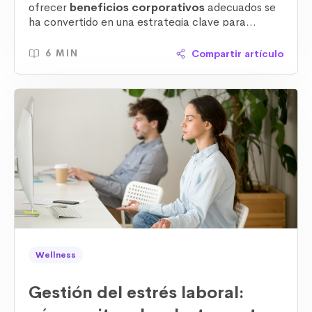
ofrecer
beneficios corporativos
adecuados se
ha convertido en una estrategia clave para
fidelizar talento
. Pero, ¿qué tipo de beneficios
pueden marcar la diferencia en la retención de
Compartir artículo
6 MIN
empleados y mejorar la satisfacción general del
equipo? En esta nota te explicamos los principales
tipos de beneficios corporativos que tu empresa
puede considerar para lograrlo.
Wellness
Gestión del estrés laboral: