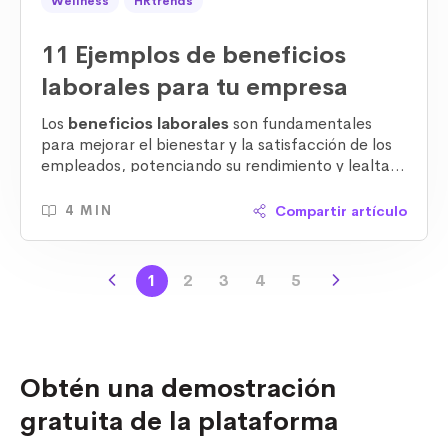
Wellness
HRtrends
11 Ejemplos de beneficios
laborales para tu empresa
Los
beneficios laborales
son fundamentales
para mejorar el bienestar y la satisfacción de los
empleados, potenciando su rendimiento y lealtad
hacia la empresa. Si buscas inspiración para crear
o mejorar el
programa de beneficios
de tu
Compartir artículo
4 MIN
compañía
, aquí te presentamos
ejemplos
concretos
que podrían transformar
completamente el ambiente laboral y la
1
2
3
4
5
productividad de tu equipo.
Obtén una demostración
gratuita de la plataforma