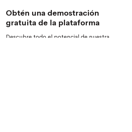
Obtén una demostración
gratuita de la plataforma
Descubre todo el potencial de nuestra
plataforma y cómo puede ayudarte a
fidelizar a tus colaboradores y clientes.
Otros canales de contacto
Escribenos a
ventas@bonda.com
y uno de nuestros
ejecutivos te estará contactando para asesorarte más
acerca de nuestros servicios.
Escribenos a
comercios@bonda.com
si te interesa
sumar tu comercio a nuestra red de beneficios.