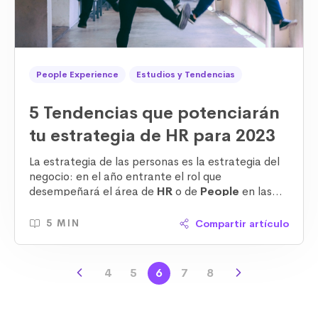
People Experience
Estudios y Tendencias
5 Tendencias que potenciarán
tu estrategia de HR para 2023
La estrategia de las personas es la estrategia del
negocio: en el año entrante el rol que
desempeñará el área de
HR
o de
People
en las
empresas será la clave para el manejo exitoso de
muchos de los procesos que se llevan a cabo
Compartir artículo
5 MIN
dentro de ellas.
4
5
6
7
8